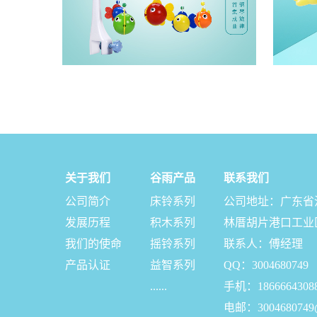
关于我们
谷雨产品
联系我们
公司简介
床铃系列
公司地址：广东省
发展历程
积木系列
林厝胡片港口工业
我们的使命
摇铃系列
联系人：傅经理
产品认证
益智系列
QQ：3004680749
......
手机：1866664308
电邮：3004680749